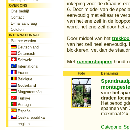
inkeping voor de draad is ee
OVER ONS
6. Door middel van de specia
Ons bedrijf
eenvoudig met elkaar te verb
Contact
van het ene zeil in de looppos
E-mailaanvraag
wordt het ene zeil door het
Colofon
INTERNATIONAAL
Door middel van het
trekko
Partner worden
van het zeil heel eenvoudig. 
Deutschland
blokkeren, vet dan de staaldr
Österreich
Schweiz
Met
runnerstoppers
houdt u 
International
France
Foto
Benaming
Belgique
Spandraadp
Nederland
montagest
Magyarország
voor het spa
draden tot m
Türkiye
Het benodigd
Portugal
spannen van 2
España
maximaal 2 x
Ceská republika
english
Categorie:
Sp