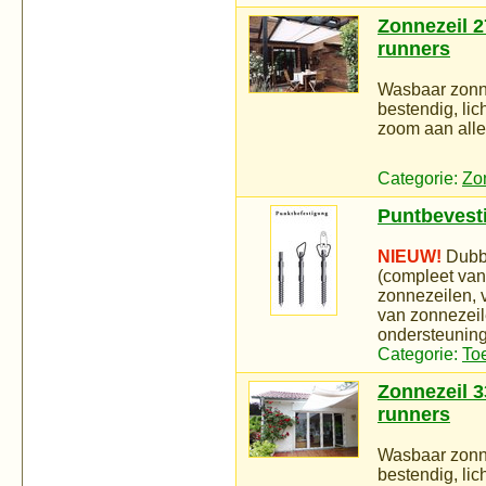
Zonnezeil 2
runners
Wasbaar zonne
bestendig, lic
zoom aan alle 
Categorie:
Zo
Puntbevest
NIEUW!
Dubbe
(compleet van
zonnezeilen, 
van zonnezeile
ondersteuning
Categorie:
To
Zonnezeil 3
runners
Wasbaar zonne
bestendig, li