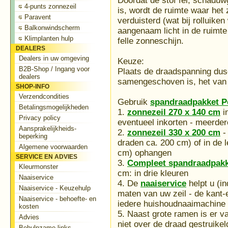
Doordat de stof fel, schaduw
4-punts zonnezeil
is, wordt de ruimte waar het 
Paravent
verduisterd (wat bij rolluiken
Balkonwindscherm
aangenaam licht in de ruimte
Klimplanten hulp
felle zonneschijn.
DEALERS
Dealers in uw omgeving
Keuze:
B2B-Shop / Ingang voor
Plaats de draadspanning dus
dealers
samengeschoven is, het van b
SHOP-INFO
Verzendcondities
Gebruik
spandraadpakket P
Betalingsmogelijkheden
1.
zonnezeil 270 x 140 cm
i
Privacy policy
eventueel inkorten - meerder
Aansprakelijkheids-
2.
zonnezeil 330 x 200 cm
-
beperking
draden ca. 200 cm) of in de 
Algemene voorwaarden
cm) ophangen
SERVICE EN ADVIES
3.
Compleet spandraadpakke
Kleurmonster
cm: in drie kleuren
Naaiservice
4. De
naaiservice
helpt u (i
Naaiservice - Keuzehulp
maten van uw zeil - de kant-
Naaiservice - behoefte- en
iedere huishoudnaaimachine i
kosten
5. Naast grote ramen is er va
Advies
niet over de draad gestruike
Behulpzame links