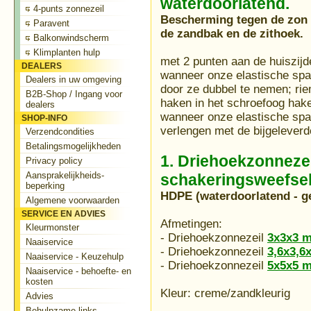
waterdoorlatend.
4-punts zonnezeil
Bescherming tegen de zon 
Paravent
de zandbak en de zithoek.
Balkonwindscherm
Klimplanten hulp
met 2 punten aan de huiszijd
DEALERS
wanneer onze elastische spanr
Dealers in uw omgeving
door ze dubbel te nemen; rie
B2B-Shop / Ingang voor
haken in het schroefoog hak
dealers
wanneer onze elastische span
SHOP-INFO
verlengen met de bijgeleverd
Verzendcondities
Betalingsmogelijkheden
1. Driehoekzonneze
Privacy policy
Aansprakelijkheids-
schakeringsweefse
beperking
HDPE (waterdoorlatend - g
Algemene voorwaarden
SERVICE EN ADVIES
Afmetingen:
Kleurmonster
- Driehoekzonnezeil
3x3x3 
Naaiservice
- Driehoekzonnezeil
3,6x3,6
Naaiservice - Keuzehulp
- Driehoekzonnezeil
5x5x5 
Naaiservice - behoefte- en
kosten
Kleur: creme/zandkleurig
Advies
Behulpzame links