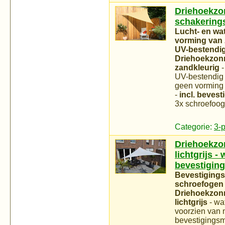
Driehoekzon
schakering
Lucht- en wa
vorming van 
UV-bestendig 
Driehoekzonne
zandkleurig
-
UV-bestendig 
geen vorming 
-
incl. bevest
3x schroefoog
Categorie:
3-
Driehoekzon
lichtgrijs -
bevestiging
Bevestigings
schroefogen 
Driehoekzonn
lichtgrijs
- wat
voorzien van m
bevestigingsm