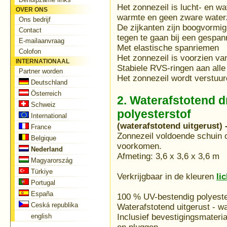
Het zonnezeil is lucht- en w
OVER ONS
warmte en geen zware waterz
Ons bedrijf
De zijkanten zijn boogvormi
Contact
tegen te gaan bij een gespan
E-mailaanvraag
Met elastische spanriemen
Colofon
Het zonnezeil is voorzien va
INTERNATIONAAL
Stabiele RVS-ringen aan all
Partner worden
Het zonnezeil wordt verstuur
Deutschland
Österreich
2. Waterafstotend 
Schweiz
polyesterstof
International
(waterafstotend uitgerust) 
France
Zonnezeil voldoende schuin 
Belgique
voorkomen.
Nederland
Afmeting: 3,6 x 3,6 x 3,6 m
Magyarország
Türkiye
Verkrijgbaar in de kleuren
li
Portugal
España
100 % UV-bestendig polyest
Ceská republika
Waterafstotend uitgerust - 
english
Inclusief bevestigingsmateri