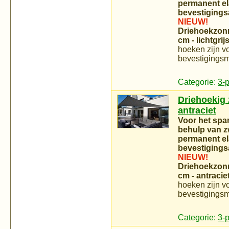
permanent el
bevestigings
NIEUW!
Driehoekzonn
cm - lichtgrij
hoeken zijn vo
bevestigingsm
Categorie:
3-
Driehoekig z
antraciet
Voor het spa
behulp van zw
permanent el
bevestigings
NIEUW!
Driehoekzonn
cm - antracie
hoeken zijn vo
bevestigingsm
Categorie:
3-