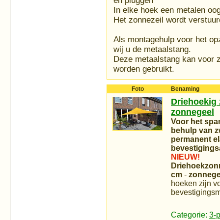
en pluggen
In elke hoek een metalen oog
Het zonnezeil wordt verstuur
Als montagehulp voor het opz
wij u de metaalstang.
Deze metaalstang kan voor z
worden gebruikt.
Foto
Benaming
Driehoekig z
zonnegeel
Voor het spa
behulp van zw
permanent el
bevestigings
NIEUW!
Driehoekzonn
cm
-
zonneg
hoeken zijn vo
bevestigingsm
Categorie:
3-