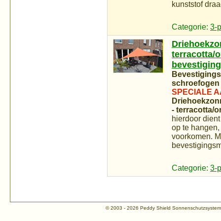
kunststof draa
Categorie:
3-
Driehoekzo
terracotta/o
bevestiging
Bevestigings
schroefogen 
SPECIALE A
Driehoekzonn
- terracotta/o
hierdoor dien
op te hangen, 
voorkomen. Me
bevestigingsm
Categorie:
3-
© 2003 - 2026 Peddy Shield Sonnenschutzsyst