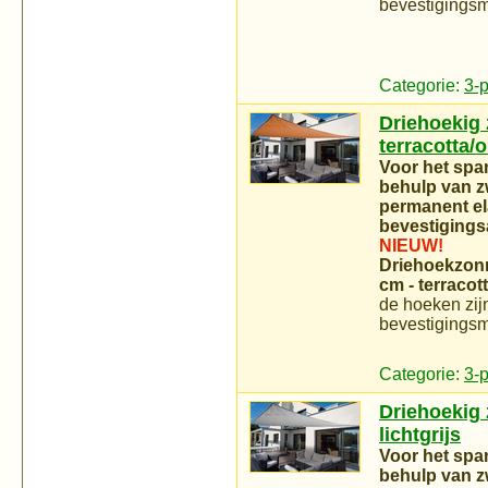
bevestigingsm
Categorie:
3-
Driehoekig z
terracotta/
Voor het spa
behulp van zw
permanent el
bevestigings
NIEUW!
Driehoekzonn
cm - terracot
de hoeken zijn
bevestigingsm
Categorie:
3-
Driehoekig z
lichtgrijs
Voor het spa
behulp van zw