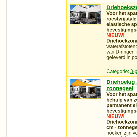
Driehoeksze
Voor het spa
roestvrijsta
elastische s
bevestigings
NIEUW!
Driehoekzonn
waterafstotend
van D-ringen -
geleverd in p
Categorie:
3-
Driehoekig z
zonnegeel
Voor het spa
behulp van zw
permanent el
bevestigings
NIEUW!
Driehoekzonn
cm
-
zonneg
hoeken zijn vo