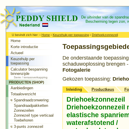
De uitvinder van de spandr
Bescherming tegen zon, re
U bevindt zich hier:
›
Home
›
Keuzehulp per toepassing
›
Driehoekzonnezeil
Home
Toepassingsgebied
Korte introductie
Actueel
De onderstaande toepassingsri
Keuzehulp per
toepassing
schaduwoplossing brengen - B
Calculator bespanning
Fotogalerie
binnenzijde
Serre / terrasoverkapping
Gekozen toepassing:
Drieho
PRODUCTEN (SHOP)
Aanbiedingen
Inleiding
Productkeus
Fo
Totaaloverzicht
Driehoekzonnezeil
Spandraadzonwering:
Spandraadpakketten
Driehoekzonnezeil 
Zonnezeilen
elastische spanrie
Zonnezeil type verticaal
Toebehoren
waterafstotend /
3-punts zonnezeil