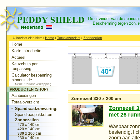
De uitvinder van de spandr
Bescherming tegen zon, re
U bevindt zich hier:
›
Home
›
Totaaloverzicht
›
Zonnezeilen
Home
Korte introductie
Actueel
Keuzehulp per
toepassing
Calculator bespanning
binnenzijde
Serre / terrasoverkapping
PRODUCTEN (SHOP)
Aanbiedingen
Zonnezeil 330 x 200 cm
Totaaloverzicht
Zonnezeil 3
Spandraadzonwering:
met 26 run
Spandraadpakketten
Zonnezeilen
270 x 140 cm
Wasbaar zonne
420 x 140 cm
bestendig, li
330 x 200 cm
zoom aan alle 
230 x 140 cm