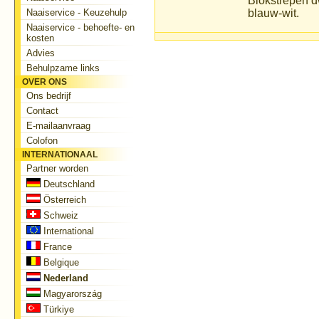
Blokstrepen dw
Naaiservice - Keuzehulp
blauw-wit.
Naaiservice - behoefte- en
kosten
Advies
Behulpzame links
OVER ONS
Ons bedrijf
Contact
E-mailaanvraag
Colofon
INTERNATIONAAL
Partner worden
Deutschland
Österreich
Schweiz
International
France
Belgique
Nederland
Magyarország
Türkiye