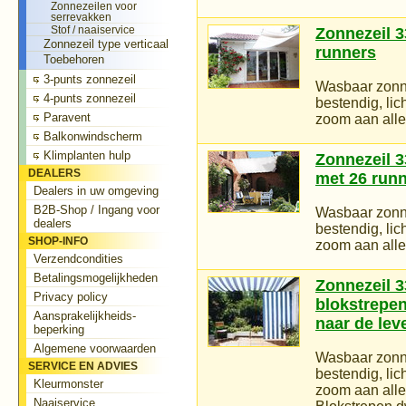
Zonnezeilen voor
serrevakken
Stof / naaiservice
Zonnezeil 3
Zonnezeil type verticaal
runners
Toebehoren
3-punts zonnezeil
Wasbaar zonne
4-punts zonnezeil
bestendig, li
Paravent
zoom aan alle 
Balkonwindscherm
Klimplanten hulp
Zonnezeil 33
DEALERS
met 26 run
Dealers in uw omgeving
B2B-Shop / Ingang voor
Wasbaar zonne
dealers
bestendig, li
SHOP-INFO
zoom aan alle 
Verzendcondities
Betalingsmogelijkheden
Zonnezeil 3
Privacy policy
blokstrepen
Aansprakelijkheids-
naar de leve
beperking
Algemene voorwaarden
Wasbaar zonne
SERVICE EN ADVIES
bestendig, li
Kleurmonster
zoom aan alle 
Naaiservice