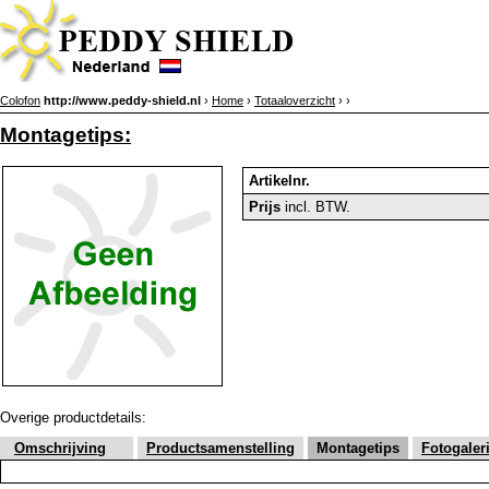
Colofon
http://www.peddy-shield.nl
›
Home
›
Totaaloverzicht
›
›
Montagetips:
Artikelnr.
Prijs
incl. BTW.
Overige productdetails:
Omschrijving
Productsamenstelling
Montagetips
Fotogaler