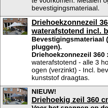
te voorkomen. Metalen og
bevestigingsmateriaal.
Driehoekzonnezeil 360
waterafstotend incl. 
Bevestigingsmateriaal
pluggen).
Driehoekzonnezeil 360 
waterafstotend - alle 3 h
ogen (verzinkt) - Incl. be
kunststof draagtas.
NIEUW!
Driehoekig zeil 360 cm
Voor het spannen op de