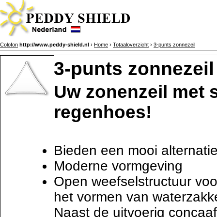
Colofon
http://www.peddy-shield.nl
›
Home
›
Totaaloverzicht
›
3-punts zonnezeil
3-punts zonnezeil
Uw zonenzeil met 
regenhoes!
Bieden een mooi alternati
Moderne vormgeving
Open weefselstructuur vo
het vormen van waterzakke
Naast de uitvoerig concaaf