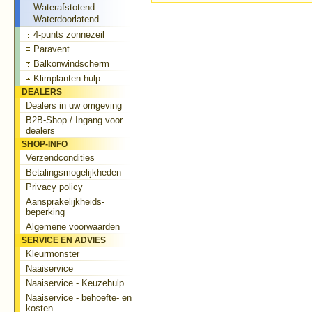
Waterafstotend
Waterdoorlatend
4-punts zonnezeil
Paravent
Balkonwindscherm
Klimplanten hulp
DEALERS
Dealers in uw omgeving
B2B-Shop / Ingang voor
dealers
SHOP-INFO
Verzendcondities
Betalingsmogelijkheden
Privacy policy
Aansprakelijkheids-
beperking
Algemene voorwaarden
SERVICE EN ADVIES
Kleurmonster
Naaiservice
Naaiservice - Keuzehulp
Naaiservice - behoefte- en
kosten