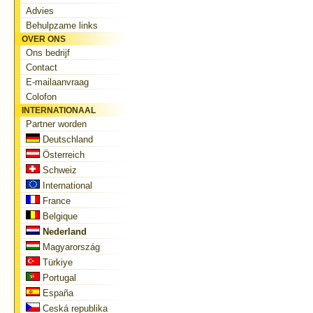
Advies
Behulpzame links
OVER ONS
Ons bedrijf
Contact
E-mailaanvraag
Colofon
INTERNATIONAAL
Partner worden
Deutschland
Österreich
Schweiz
International
France
Belgique
Nederland
Magyarország
Türkiye
Portugal
España
Ceská republika