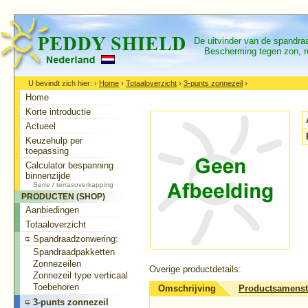
De uitvinder van de spandr
Bescherming tegen zon, re
U bevindt zich hier:
›
Home
›
Totaaloverzicht
›
3-punts zonnezeil
›
Home
Korte introductie
Actueel
Keuzehulp per
toepassing
Calculator bespanning
binnenzijde
Serre / terrasoverkapping
PRODUCTEN (SHOP)
Aanbiedingen
Totaaloverzicht
Spandraadzonwering:
Spandraadpakketten
Zonnezeilen
Overige productdetails:
Zonnezeil type verticaal
Toebehoren
Omschrijving
Productsamenst
3-punts zonnezeil