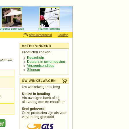
3-punts zonnezeil
Planten-klimhulp
Afdrukvoorbeeld
Colofon
BETER VINDEN!:
Producten zoeken:
Keuzehulp
aximaal
Dealers in uw omgeving
Verzendcondities
Sitemap
UW WINKELWAGEN
Uw winkelwagen is leeg
Keuze in betaling
s,
Via uw eigen bank of bij
aflevering aan de chauffeur.
Snel geleverd:
Onze producten zijn als voor
verzending gemaakt