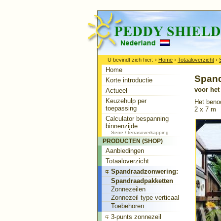
U bevindt zich hier:
›
Home
›
Totaaloverzicht
›
Home
Spand
Korte introductie
voor het
Actueel
Keuzehulp per
Het beno
toepassing
2 x 7 m
Calculator bespanning
binnenzijde
Serre / terrasoverkapping
PRODUCTEN (SHOP)
Aanbiedingen
Totaaloverzicht
Spandraadzonwering:
Spandraadpakketten
Zonnezeilen
Zonnezeil type verticaal
Toebehoren
3-punts zonnezeil