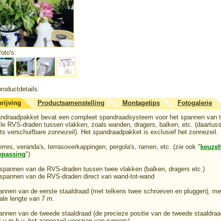
oto's:
roductdetails:
rijving
Productsamenstelling
Montagetips
Fotogalerie
andraadpakket bevat een compleet spandraadsysteem voor het spannen van 
elle RVS-draden tussen vlakken, zoals wanden, dragers, balken, etc. (daartus
rts verschuifbare zonnezeil). Het spandraadpakket is exclusief het zonnezeil.
erres, veranda's, terrasoverkappingen, pergola's, ramen, etc. (zie ook "
keuze
epassing
")
 spannen van de RVS-draden tussen twee vlakken (balken, dragers etc.)
 spannen van de RVS-draden direct van wand-tot-wand
annen van de eerste staaldraad (met telkens twee schroeven en pluggen), me
le lengte van 7 m.
annen van de tweede staaldraad (de precieze positie van de tweede staaldraa
t u m.b.v. het zonnezeil voorzien van runners)