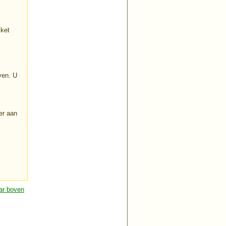
kket
ven. U
er aan
ar boven