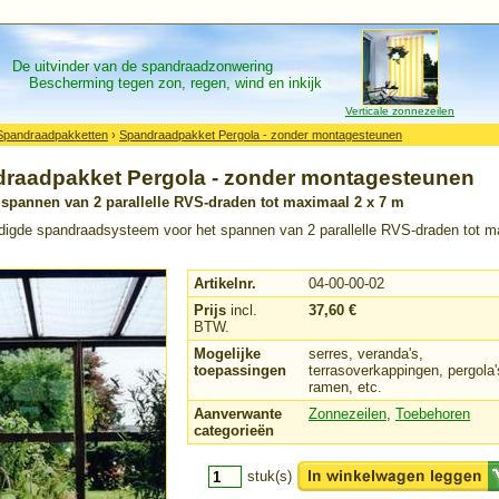
De uitvinder van de spandraadzonwering
Bescherming tegen zon, regen, wind en inkijk
Verticale zonnezeilen
Spandraadpakketten
›
Spandraadpakket Pergola - zonder montagesteunen
raadpakket Pergola - zonder montagesteunen
 spannen van 2 parallelle RVS-draden tot maximaal 2 x 7 m
digde spandraadsysteem voor het spannen van 2 parallelle RVS-draden tot m
Artikelnr.
04-00-00-02
Prijs
incl.
37,60 €
BTW.
Mogelijke
serres, veranda's,
toepassingen
terrasoverkappingen, pergola'
ramen, etc.
Aanverwante
Zonnezeilen
,
Toebehoren
categorieën
stuk(s)