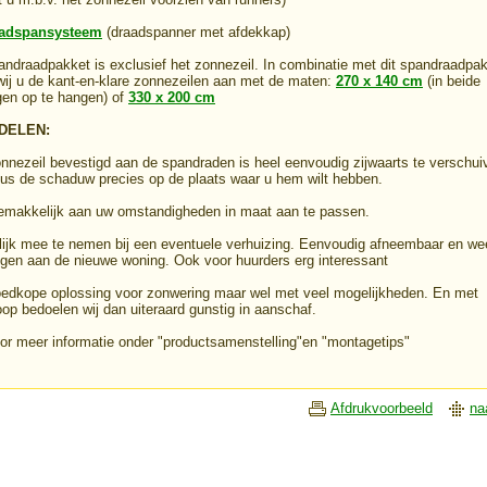
adspansysteem
(draadspanner met afdekkap)
andraadpakket is exclusief het zonnezeil. In combinatie met dit spandraadpa
wij u de kant-en-klare zonnezeilen aan met de maten:
270 x 140 cm
(in beide
ngen op te hangen) of
330 x 200 cm
DELEN:
nnezeil bevestigd aan de spandraden is heel eenvoudig zijwaarts te verschui
dus de schaduw precies op de plaats waar u hem wilt hebben.
emakkelijk aan uw omstandigheden in maat aan te passen.
ijk mee te nemen bij een eventuele verhuizing. Eenvoudig afneembaar en we
ngen aan de nieuwe woning. Ook voor huurders erg interessant
edkope oplossing voor zonwering maar wel met veel mogelijkheden. En met
op bedoelen wij dan uiteraard gunstig in aanschaf.
oor meer informatie onder "productsamenstelling"en "montagetips"
Afdrukvoorbeeld
na