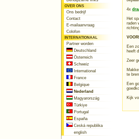
OVER ONS
4x
dra
Ons bedrijf
Contact
Het sp
raden 
E-mailaanvraag
richti
Colofon
VOOR
INTERNATIONAAL
Partner worden
Een zo
Deutschland
heeft 
Österreich
Zeer g
Schweiz
Makkel
International
te bre
France
Een go
Belgique
goedko
Nederland
Kijk v
Magyarország
Türkiye
Portugal
España
Ceská republika
english