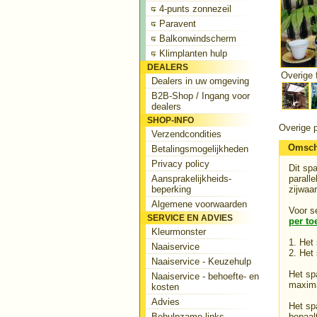
4-punts zonnezeil
Paravent
Balkonwindscherm
Klimplanten hulp
DEALERS
Overige f
Dealers in uw omgeving
B2B-Shop / Ingang voor
dealers
SHOP-INFO
Overige p
Verzendcondities
Omsch
Betalingsmogelijkheden
Privacy policy
Dit sp
Aansprakelijkheids-
parall
beperking
zijwaa
Algemene voorwaarden
Voor s
SERVICE EN ADVIES
per to
Kleurmonster
1. Het
Naaiservice
2. Het
Naaiservice - Keuzehulp
Het sp
Naaiservice - behoefte- en
maxima
kosten
Advies
Het sp
Behulpzame links
bepaal