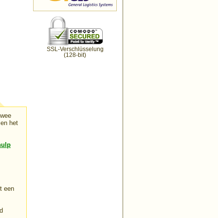
SSL-Verschlüsselung
(128-bit)
twee
sen het
hulp
t een
d