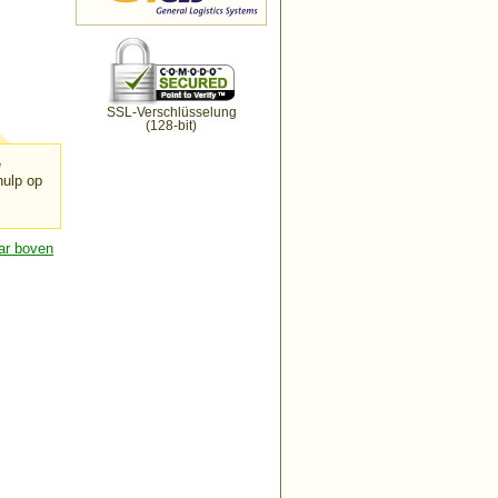
SSL-Verschlüsselung
(128-bit)
e
hulp op
ar boven