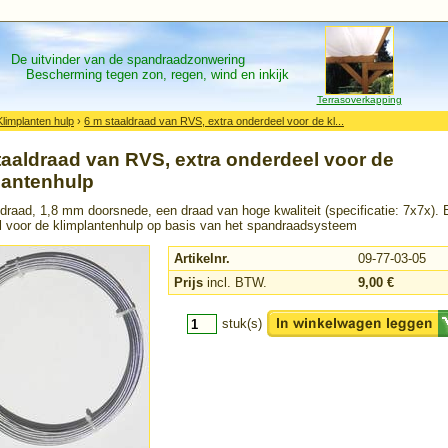
De uitvinder van de spandraadzonwering
Bescherming tegen zon, regen, wind en inkijk
Terrasoverkapping
Klimplanten hulp
›
6 m staaldraad van RVS, extra onderdeel voor de kl...
taaldraad van RVS, extra onderdeel voor de
lantenhulp
draad, 1,8 mm doorsnede, een draad van hoge kwaliteit (specificatie: 7x7x). 
l voor de klimplantenhulp op basis van het spandraadsysteem
Artikelnr.
09-77-03-05
Prijs
incl. BTW.
9,00 €
stuk(s)