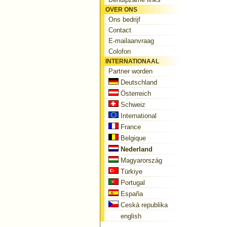
OVER ONS
Ons bedrijf
Contact
E-mailaanvraag
Colofon
INTERNATIONAAL
Partner worden
Deutschland
Österreich
Schweiz
International
France
Belgique
Nederland
Magyarország
Türkiye
Portugal
España
Ceská republika
english