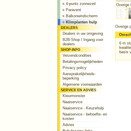
4-punts zonnezeil
Overige f
Paravent
Balkonwindscherm
Klimplanten hulp
Overige p
DEALERS
Dealers in uw omgeving
Omsch
B2B-Shop / Ingang voor
6 m st
dealers
kwalit
SHOP-INFO
basis 
Verzendcondities
Betalingsmogelijkheden
Privacy policy
Aansprakelijkheids-
beperking
Algemene voorwaarden
SERVICE EN ADVIES
Kleurmonster
Naaiservice
Naaiservice - Keuzehulp
Naaiservice - behoefte- en
kosten
Advies
Behulpzame links