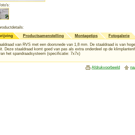
oto's:
roductdetails:
rijving
Productsamenstelling
Montagetips
Fotogalerie
aaldraad van RVS met een doorsnede van 1,8 mm. De staaldraad is van hog
eit. Deze staaldraad komt goed van pas als extra onderdeel op de klimplanten
van het spandraadsysteem (specificatie: 7x7x)
Afdrukvoorbeeld
na