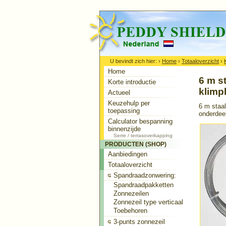
U bevindt zich hier:
›
Home
›
Totaaloverzicht
›
Home
6 m s
Korte introductie
klimp
Actueel
Keuzehulp per
6 m staal
toepassing
onderdee
Calculator bespanning
binnenzijde
Serre / terrasoverkapping
PRODUCTEN (SHOP)
Aanbiedingen
Totaaloverzicht
Spandraadzonwering:
Spandraadpakketten
Zonnezeilen
Zonnezeil type verticaal
Toebehoren
3-punts zonnezeil