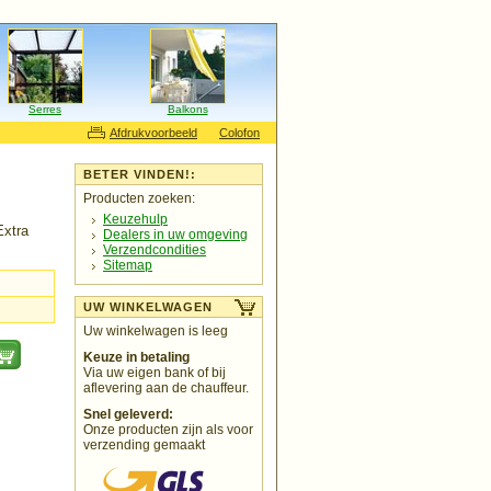
Serres
Balkons
Afdrukvoorbeeld
Colofon
BETER VINDEN!:
Producten zoeken:
Keuzehulp
Extra
Dealers in uw omgeving
Verzendcondities
Sitemap
UW WINKELWAGEN
Uw winkelwagen is leeg
Keuze in betaling
Via uw eigen bank of bij
aflevering aan de chauffeur.
Snel geleverd:
Onze producten zijn als voor
verzending gemaakt