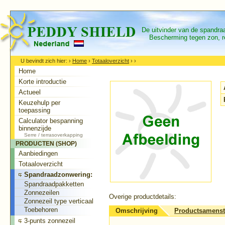
De uitvinder van de spandr
Bescherming tegen zon, re
U bevindt zich hier:
›
Home
›
Totaaloverzicht
›
›
Home
Korte introductie
Actueel
Keuzehulp per
toepassing
Calculator bespanning
binnenzijde
Serre / terrasoverkapping
PRODUCTEN (SHOP)
Aanbiedingen
Totaaloverzicht
Spandraadzonwering:
Spandraadpakketten
Zonnezeilen
Overige productdetails:
Zonnezeil type verticaal
Toebehoren
Omschrijving
Productsamenst
3-punts zonnezeil