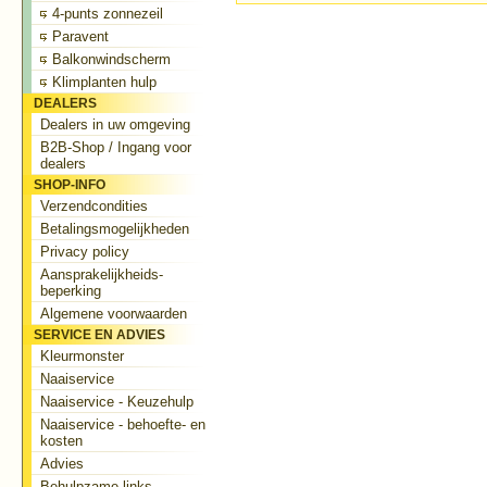
4-punts zonnezeil
Paravent
Balkonwindscherm
Klimplanten hulp
DEALERS
Dealers in uw omgeving
B2B-Shop / Ingang voor
dealers
SHOP-INFO
Verzendcondities
Betalingsmogelijkheden
Privacy policy
Aansprakelijkheids-
beperking
Algemene voorwaarden
SERVICE EN ADVIES
Kleurmonster
Naaiservice
Naaiservice - Keuzehulp
Naaiservice - behoefte- en
kosten
Advies
Behulpzame links