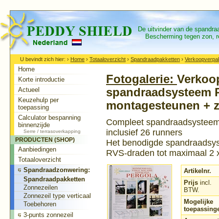
De uitvinder van de spandr
Bescherming tegen zon, re
U bevindt zich hier:
›
Home
›
Totaaloverzicht
›
Spandraadpakketten
›
Verkoopverpak
Home
Fotogalerie:
Verkoo
Korte introductie
Actueel
spandraadsysteem P
Keuzehulp per
montagesteunen + z
toepassing
Calculator bespanning
Compleet spandraadsysteem m
binnenzijde
inclusief 26 runners
Serre / terrasoverkapping
PRODUCTEN (SHOP)
Het benodigde spandraadsyst
Aanbiedingen
RVS-draden tot maximaal 2 
Totaaloverzicht
Spandraadzonwering:
Artikelnr.
Spandraadpakketten
Prijs
incl.
Zonnezeilen
BTW.
Zonnezeil type verticaal
Mogelijke
Toebehoren
toepassing
3-punts zonnezeil