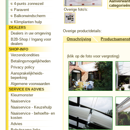
Aanverwant
4-punts zonnezeil
categorieën
Overige foto's:
Paravent
Balkonwindscherm
Klimplanten hulp
DEALERS
Overige productdetails:
Dealers in uw omgeving
Omschrijving
Productsamenst
B2B-Shop / Ingang voor
dealers
SHOP-INFO
Verzendcondities
(klik op de foto voor vergroting)
Betalingsmogelijkheden
Privacy policy
Aansprakelijkheids-
beperking
Algemene voorwaarden
SERVICE EN ADVIES
Kleurmonster
Naaiservice
Naaiservice - Keuzehulp
Naaiservice - behoefte- en
kosten
Advies
Behulpzame links