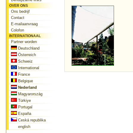
OVER ONS
Ons bedrijf
Contact
E-mailaanvraag
Colofon
INTERNATIONAAL
Partner worden
Deutschland
Österreich
Schweiz
International
France
Belgique
Nederland
Magyarország
Türkiye
Portugal
España
Ceská republika
english