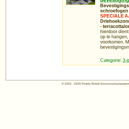
bevestiging
Bevestigings
schroefogen 
SPECIALE A
Driehoekzonn
- terracotta/o
hierdoor dien
op te hangen, 
voorkomen. Me
bevestigingsm
Categorie:
3-
© 2003 - 2026 Peddy Shield Sonnenschutzsyst