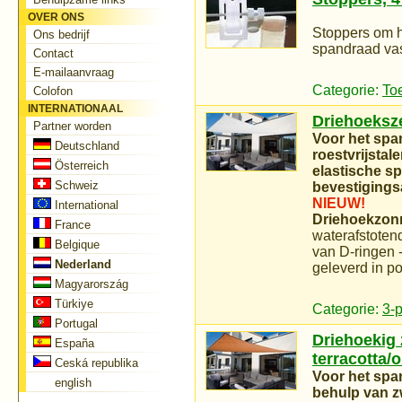
OVER ONS
Stoppers om he
Ons bedrijf
spandraad vas
Contact
E-mailaanvraag
Categorie:
To
Colofon
INTERNATIONAAL
Driehoeksze
Partner worden
Voor het spa
Deutschland
roestvrijsta
Österreich
elastische s
Schweiz
bevestigings
NIEUW!
International
Driehoekzonn
France
waterafstotend
Belgique
van D-ringen -
Nederland
geleverd in p
Magyarország
Türkiye
Categorie:
3-
Portugal
Driehoekig z
España
terracotta/
Ceská republika
Voor het spa
english
behulp van zw