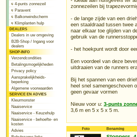
- ideaal aan huisgevels ter a
4-punts zonnezeil
zonnezeilen bij trapezevorm
Paravent
Balkonwindscherm
- de lange zijde van een drie
Klimplanten hulp
een staaldraad tussen twee a
DEALERS
naar elkaar toe glijden van 
Dealers in uw omgeving
gebruik van de runnersstopp
B2B-Shop / Ingang voor
dealers
- het hoekpunt wordt door e
SHOP-INFO
Verzendcondities
Een voordeel van deze bevesti
Betalingsmogelijkheden
uitdraaien van de runners er
Privacy policy
Aansprakelijkheids-
Bij het spannen van een drieho
beperking
heel snel samengeschoven of
Algemene voorwaarden
geen gevaar vormen
SERVICE EN ADVIES
Kleurmonster
Nieuw voor u:
3-punts zonne
Naaiservice
3,6 m en 5 x 5 x 5 m.
Naaiservice - Keuzehulp
Naaiservice - behoefte- en
kosten
Foto
Benaming
Advies
Stoppers, 4
Behulpzame links