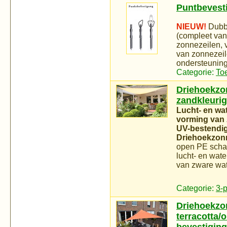
Puntbevest
NIEUW!
Dubbe
(compleet van
zonnezeilen, 
van zonnezeile
ondersteuning
Categorie:
To
Driehoekzon
zandkleurig
Lucht- en wa
vorming van 
UV-bestendig 
Driehoekzonne
open PE schak
lucht- en wat
van zware wat
Categorie:
3-
Driehoekzo
terracotta/o