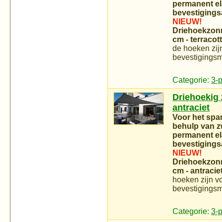
permanent el
bevestigings
NIEUW!
Driehoekzonn
cm - terracot
de hoeken zijn
bevestigingsm
Categorie:
3-
Driehoekig z
antraciet
Voor het spa
behulp van zw
permanent el
bevestigings
NIEUW!
Driehoekzonn
cm - antracie
hoeken zijn vo
bevestigingsm
Categorie:
3-