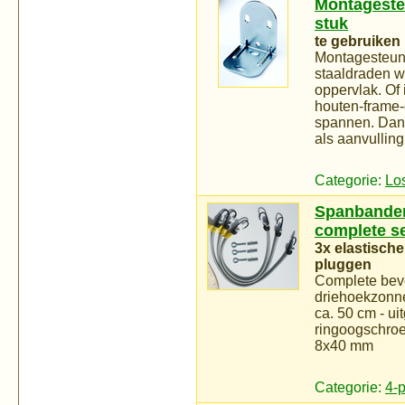
Montagesteu
stuk
te gebruiken
Montagesteun
staaldraden w
oppervlak. Of
houten-frame-
spannen. Dan
als aanvullin
Categorie:
Lo
Spanbanden 
complete s
3x elastisch
pluggen
Complete beve
driehoekzonne
ca. 50 cm - ui
ringoogschroe
8x40 mm
Categorie:
4-