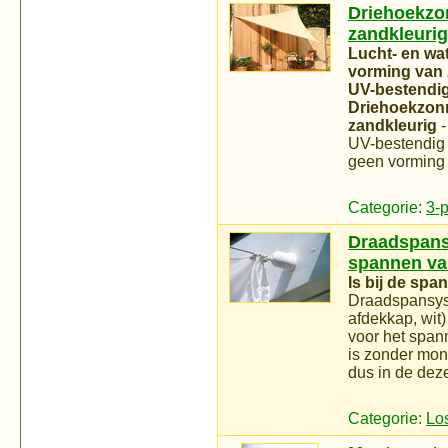
Driehoekzon
zandkleurig
Lucht- en wa
vorming van 
UV-bestendig 
Driehoekzonne
zandkleurig
-
UV-bestendig 
geen vorming 
Categorie:
3-
Draadspans
spannen van
Is bij de spa
Draadspansys
afdekkap, wit
voor het spann
is zonder mon
dus in de deze
Categorie:
Lo