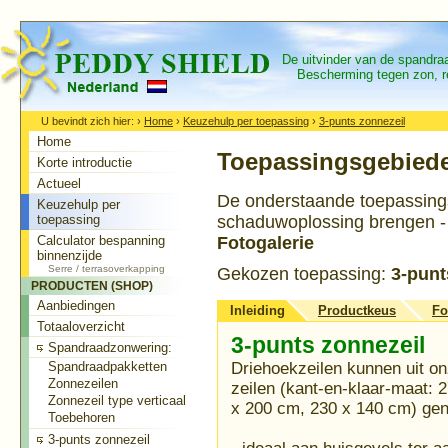
De uitvinder van de spandr
Bescherming tegen zon, re
U bevindt zich hier:
›
Home
›
Keuzehulp per toepassing
›
3-punts zonnezeil
Home
Toepassingsgebied
Korte introductie
Actueel
De onderstaande toepassingsri
Keuzehulp per
toepassing
schaduwoplossing brengen - B
Calculator bespanning
Fotogalerie
binnenzijde
Serre / terrasoverkapping
Gekozen toepassing:
3-punt
PRODUCTEN (SHOP)
Aanbiedingen
Inleiding
Productkeus
Fo
Totaaloverzicht
3-punts zonnezeil
Spandraadzonwering:
Spandraadpakketten
Driehoekzeilen kunnen uit on
Zonnezeilen
zeilen (kant-en-klaar-maat: 
Zonnezeil type verticaal
x 200 cm, 230 x 140 cm) ge
Toebehoren
3-punts zonnezeil